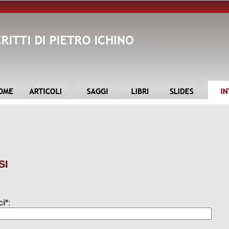
SI
ci*
: